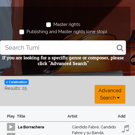
Master rights
Publishing and Master rights (one stop)
If you are looking for a specific genre or composer, please
click "Advanced Search"
x Celabration
Results: 25
Advanced
Search
Play
Title
Artist
Add
La Borrachera
Cándido Fabré
,
Candido
Fabre y su Banda
,