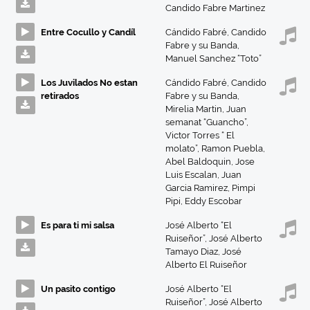
Candido Fabre Martinez
Entre Cocullo y Candíl
Cándido Fabré
,
Candido
Fabre y su Banda
,
Manuel Sanchez “Toto”
Los Juvilados No estan
Cándido Fabré
,
Candido
retirados
Fabre y su Banda
,
Mirelia Martin
,
Juan
semanat “Guancho”
,
Victor Torres “ El
molato”
,
Ramon Puebla
,
Abel Baldoquin
,
Jose
Luis Escalan
,
Juan
Garcia Ramirez
,
Pimpi
Pipi
,
Eddy Escobar
Es para ti mi salsa
José Alberto “El
Ruiseñor”
,
José Alberto
Tamayo Diaz
,
José
Alberto El Ruiseñor
Un pasito contigo
José Alberto “El
Ruiseñor”
,
José Alberto