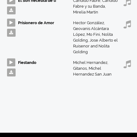
El Son necesita de ti
Cándido Fabré
,
Candido
Fabre y su Banda
,
Mirelia Martin
Prisionero de Amor
Hector González
,
Geovanis Alcántara
López
,
Mo Fini
,
Nolita
Golding
,
Jose Alberto el
Ruisenor and Nolita
Golding
Fiestando
Michel Hernandez
,
Gitanos
,
Michel
Hernandez San Juan